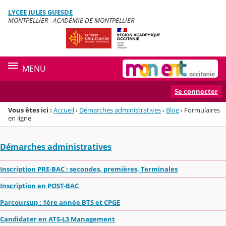
Panneau de gestion des cookies
LYCEE JULES GUESDE
Menu de la rubrique
Contenu
MONTPELLIER - ACADÉMIE DE MONTPELLIER
MENU
Se connecter
Vous êtes ici :
Accueil
›
Démarches administratives
›
Blog
›
Formulaires
en ligne
Démarches administratives
Inscription PRE-BAC : secondes, premières, Terminales
Inscription en POST-BAC
Parcoursup : 1ère année BTS et CPGE
Candidater en ATS-L3 Management