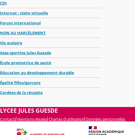
CDI
internat : visite virtuelle
Forum international
NON AU HARCÈLEMENT
Vie scolaire
Asso sportive Jules Guesde
École promotrice de santé
Éducation au developpement durable
Égalité filles/garçons
Cordées de la réussite
LYCEE JULES GUESDE
Contacts
Mentions légales
Chartes d'utilisation
Données personnelles