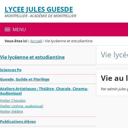
Panneau de gestion des cookies
LYCEE JULES GUESDE
Menu de la rubrique
Contenu
MONTPELLIER - ACADÉMIE DE MONTPELLIER
MENU
Vous êtes ici :
Accueil
›
Vie lycéenne et estudiantine
Vie lyc
Vie lycéenne et estudiantine
Sciences Po
Vie au 
Guesde, Guilde et Florilège
Ateliers Artistiques : Théâtre, Chorale, Cinema-
Par admin jules-
Audiovisuel
Atelier Chorales
Atelier cinéma- audiovisuel
Atelier théâtre
Publications élèves