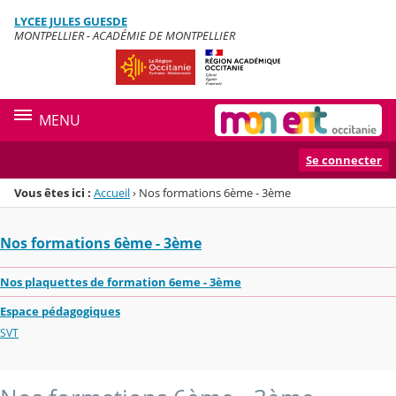
Panneau de gestion des cookies
LYCEE JULES GUESDE
Menu de la rubrique
Contenu
MONTPELLIER - ACADÉMIE DE MONTPELLIER
MENU
Se connecter
Vous êtes ici :
Accueil
›
Nos formations 6ème - 3ème
Nos formations 6ème - 3ème
Nos plaquettes de formation 6eme - 3ème
Espace pédagogiques
SVT