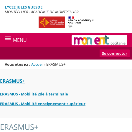
Panneau de gestion des cookies
LYCEE JULES GUESDE
Menu de la rubrique
Contenu
MONTPELLIER - ACADÉMIE DE MONTPELLIER
MENU
Se connecter
Vous êtes ici :
Accueil
›
ERASMUS+
ERASMUS+
ERASMUS - Mobilité 2de à terminale
ERASMUS - Mobilité enseignement supérieur
ERASMUS+