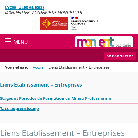
Panneau de gestion des cookies
LYCEE JULES GUESDE
Menu de la rubrique
Contenu
MONTPELLIER - ACADÉMIE DE MONTPELLIER
MENU
Se connecter
Vous êtes ici :
Accueil
›
Liens Etablissement – Entreprises
Liens Etablissement – Entreprises
Stages et Périodes de Formation en Milieu Professionnel
Taxe apprentissage
Liens Etablissement – Entreprises