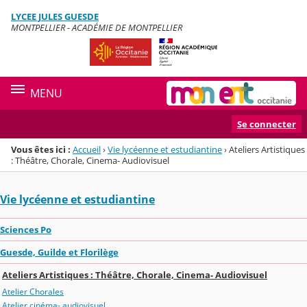
Panneau de gestion des cookies
LYCEE JULES GUESDE
Menu de la rubrique
Contenu
MONTPELLIER - ACADÉMIE DE MONTPELLIER
MENU
Se connecter
Vous êtes ici :
Accueil
›
Vie lycéenne et estudiantine
›
Ateliers Artistiques
: Théâtre, Chorale, Cinema- Audiovisuel
Vie lycéenne et estudiantine
Sciences Po
Guesde, Guilde et Florilège
Ateliers Artistiques : Théâtre, Chorale, Cinema- Audiovisuel
Atelier Chorales
Atelier cinéma- audiovisuel