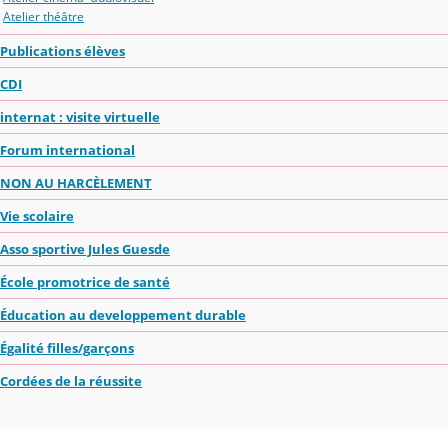
Atelier théâtre
Publications élèves
CDI
internat : visite virtuelle
Forum international
NON AU HARCÈLEMENT
Vie scolaire
Asso sportive Jules Guesde
École promotrice de santé
Éducation au developpement durable
Égalité filles/garçons
Cordées de la réussite