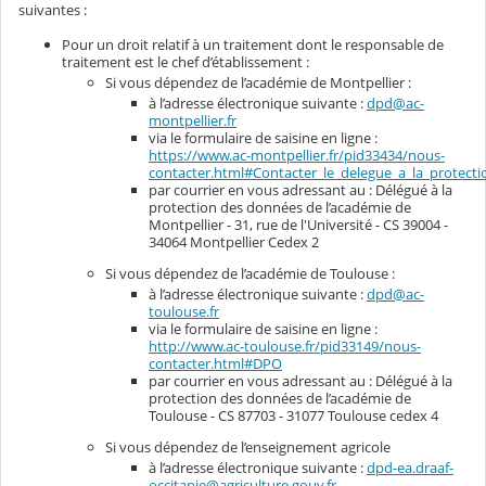
suivantes :
Pour un droit relatif à un traitement dont le responsable de
traitement est le chef d’établissement :
Si vous dépendez de l’académie de Montpellier :
à l’adresse électronique suivante :
dpd@ac-
montpellier.fr
via le formulaire de saisine en ligne :
https://www.ac-montpellier.fr/pid33434/nous-
contacter.html#Contacter_le_delegue_a_la_protec
par courrier en vous adressant au : Délégué à la
protection des données de l’académie de
Montpellier - 31, rue de l'Université - CS 39004 -
34064 Montpellier Cedex 2
Si vous dépendez de l’académie de Toulouse :
à l’adresse électronique suivante :
dpd@ac-
toulouse.fr
via le formulaire de saisine en ligne :
http://www.ac-toulouse.fr/pid33149/nous-
contacter.html#DPO
par courrier en vous adressant au : Délégué à la
protection des données de l’académie de
Toulouse - CS 87703 - 31077 Toulouse cedex 4
Si vous dépendez de l’enseignement agricole
à l’adresse électronique suivante :
dpd-ea.draaf-
occitanie@agriculture.gouv.fr